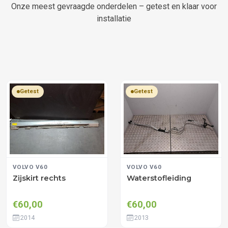
Onze meest gevraagde onderdelen – getest en klaar voor
installatie
Getest
Getest
VOLVO V60
VOLVO V60
Zijskirt rechts
Waterstofleiding
€60,00
€60,00
2014
2013