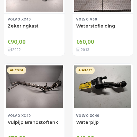
VOLVO XC40
VOLVO V60
Zekeringkast
Waterstofleiding
€90,00
€60,00
2022
2013
Getest
Getest
VOLVO XC40
VOLVO XC40
Vulpijp Brandstoftank
Waterpijp