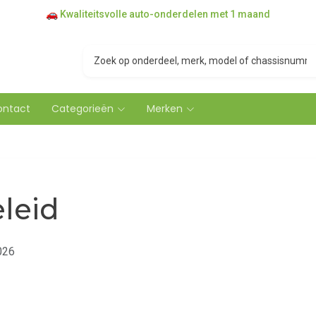
🚗 Kwaliteitsvolle auto-onderdelen met 1 maand
🔧 Professioneel getest & betrouwbaar
garantie
📦 3 verdiepingen magazijn in Deurne, Antwerpen
ontact
Categorieën
Merken
leid
026