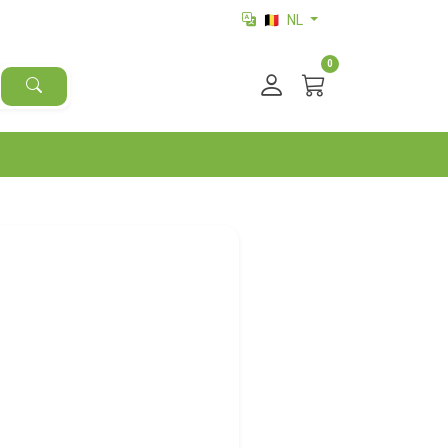
🇧🇪
NL
0