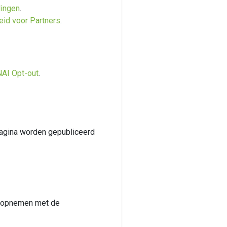
lingen
.
eid voor Partners
.
NAI Opt-out
.
e pagina worden gepubliceerd
ct opnemen met de